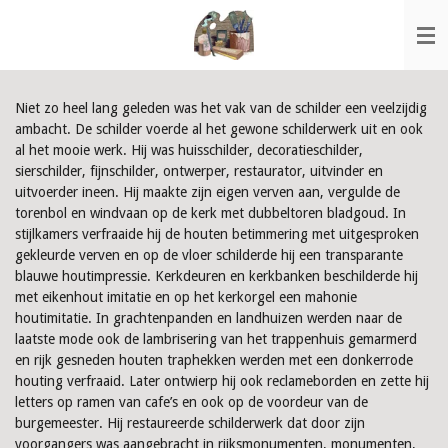
Ga
direct
naar
de
hoofdinhoud
Niet zo heel lang geleden was het vak van de schilder een veelzijdig
ambacht. De schilder voerde al het gewone schilderwerk uit en ook
al het mooie werk. Hij was huisschilder, decoratieschilder,
sierschilder, fijnschilder, ontwerper, restaurator, uitvinder en
uitvoerder ineen. Hij maakte zijn eigen verven aan, vergulde de
torenbol en windvaan op de kerk met dubbeltoren bladgoud. In
stijlkamers verfraaide hij de houten betimmering met uitgesproken
gekleurde verven en op de vloer schilderde hij een transparante
blauwe houtimpressie. Kerkdeuren en kerkbanken beschilderde hij
met eikenhout imitatie en op het kerkorgel een mahonie
houtimitatie. In grachtenpanden en landhuizen werden naar de
laatste mode ook de lambrisering van het trappenhuis gemarmerd
en rijk gesneden houten traphekken werden met een donkerrode
houting verfraaid. Later ontwierp hij ook reclameborden en zette hij
letters op ramen van cafe’s en ook op de voordeur van de
burgemeester. Hij restaureerde schilderwerk dat door zijn
voorgangers was aangebracht in rijksmonumenten, monumenten,