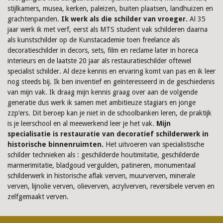
stijlkamers, musea, kerken, paleizen, buiten plaatsen, landhuizen en
grachtenpanden.
Ik werk als die schilder van vroeger.
Al 35
jaar werk ik met verf, eerst als MTS student vak schilderen daarna
als kunstschilder op de Kunstacademie toen freelance als
decoratieschilder in decors, sets, film en reclame later in horeca
interieurs en de laatste 20 jaar als restauratieschilder oftewel
specialist schilder. Al deze kennis en ervaring komt van pas en ik leer
nog steeds bij. Ik ben inventief en geïnteresseerd in de geschiedenis
van mijn vak. Ik draag mijn kennis graag over aan de volgende
generatie dus werk ik samen met ambitieuze stagiars en jonge
zzp’ers. Dit beroep kan je niet in de schoolbanken leren, de praktijk
is je leerschool en al meewerkend leer je het vak.
Mijn
specialisatie is restauratie van decoratief schilderwerk in
historische binnenruimten.
Het uitvoeren van specialistische
schilder technieken als : geschilderde houtimitatie, geschilderde
marmerimitatie, bladgoud vergulden, patineren, monumentaal
schilderwerk in historische aflak verven, muurverven, minerale
verven, lijnolie verven, olieverven, acrylverven, reversibele verven en
zelfgemaakt verven.